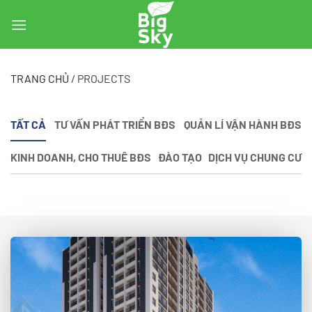
Skip
to
content
TRANG CHỦ
/
PROJECTS
TẤT CẢ
TƯ VẤN PHÁT TRIỂN BĐS
QUẢN LÍ VẬN HÀNH BĐS
KINH DOANH, CHO THUÊ BĐS
ĐÀO TẠO
DỊCH VỤ CHUNG CƯ