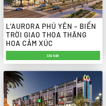
L’AURORA PHÚ YÊN – BIỂN
TRỜI GIAO THOA THĂNG
HOA CẢM XÚC
Chi tiết