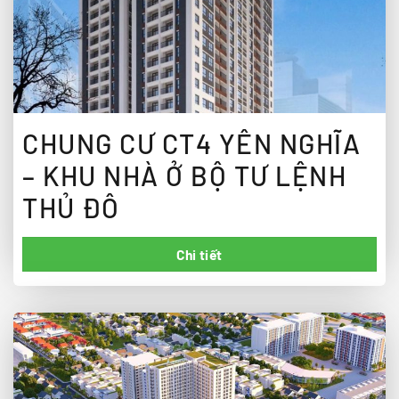
CHUNG CƯ CT4 YÊN NGHĨA
– KHU NHÀ Ở BỘ TƯ LỆNH
THỦ ĐÔ
Chi tiết