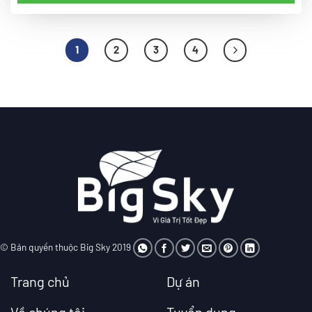
1
2
3
4
© Bản quyền thuộc Big Sky 2019
Trang chủ
Dự án
Về chúng tôi
Tuyển dụng