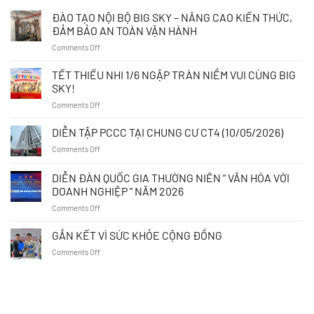
ĐÀO TẠO NỘI BỘ BIG SKY – NÂNG CAO KIẾN THỨC,
ĐẢM BẢO AN TOÀN VẬN HÀNH
on
Comments Off
ĐÀO
TẠO
TẾT THIẾU NHI 1/6 NGẬP TRÀN NIỀM VUI CÙNG BIG
NỘI
SKY!
BỘ
on
Comments Off
BIG
TẾT
SKY
THIẾU
DIỄN TẬP PCCC TẠI CHUNG CƯ CT4 (10/05/2026)
–
NHI
NÂNG
on
Comments Off
1/6
CAO
DIỄN
NGẬP
KIẾN
TẬP
DIỄN ĐÀN QUỐC GIA THƯỜNG NIÊN ” VĂN HÓA VỚI
TRÀN
THỨC,
PCCC
NIỀM
DOANH NGHIỆP ” NĂM 2026
ĐẢM
TẠI
VUI
BẢO
on
Comments Off
CHUNG
CÙNG
AN
DIỄN
CƯ
BIG
TOÀN
ĐÀN
CT4
GẮN KẾT VÌ SỨC KHỎE CỘNG ĐỒNG
SKY!
VẬN
QUỐC
(10/05/2026)
HÀNH
on
Comments Off
GIA
GẮN
THƯỜNG
KẾT
NIÊN
VÌ
”
SỨC
VĂN
KHỎE