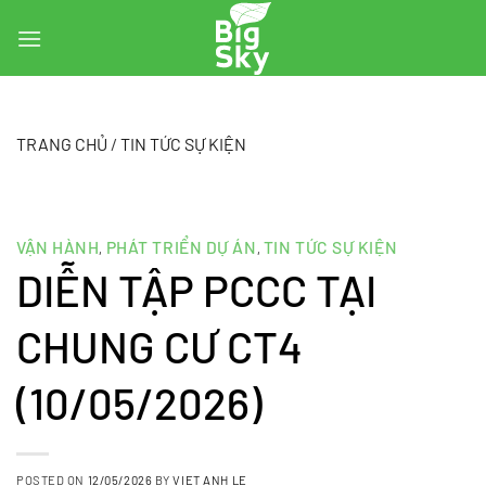
Skip
to
content
TRANG CHỦ
/
TIN TỨC SỰ KIỆN
VẬN HÀNH
PHÁT TRIỂN DỰ ÁN
TIN TỨC SỰ KIỆN
,
,
DIỄN TẬP PCCC TẠI
CHUNG CƯ CT4
(10/05/2026)
POSTED ON
12/05/2026
BY
VIET ANH LE