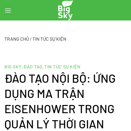
Skip
to
content
TRANG CHỦ
/
TIN TỨC SỰ KIỆN
BIG SKY
ĐÀO TẠO
TIN TỨC SỰ KIỆN
,
,
ĐÀO TẠO NỘI BỘ: ỨNG
DỤNG MA TRẬN
EISENHOWER TRONG
QUẢN LÝ THỜI GIAN