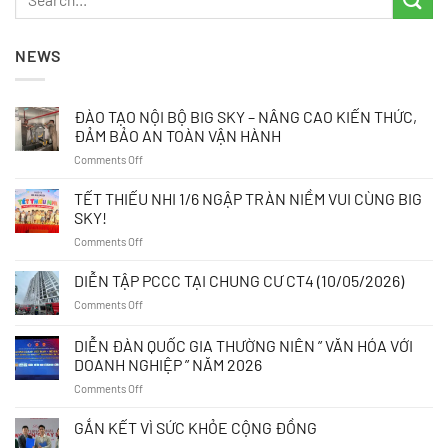
NEWS
ĐÀO TẠO NỘI BỘ BIG SKY – NÂNG CAO KIẾN THỨC,
ĐẢM BẢO AN TOÀN VẬN HÀNH
on
Comments Off
ĐÀO
TẠO
TẾT THIẾU NHI 1/6 NGẬP TRÀN NIỀM VUI CÙNG BIG
NỘI
SKY!
BỘ
on
Comments Off
BIG
TẾT
SKY
THIẾU
DIỄN TẬP PCCC TẠI CHUNG CƯ CT4 (10/05/2026)
–
NHI
NÂNG
on
Comments Off
1/6
CAO
DIỄN
NGẬP
KIẾN
TẬP
DIỄN ĐÀN QUỐC GIA THƯỜNG NIÊN ” VĂN HÓA VỚI
TRÀN
THỨC,
PCCC
NIỀM
DOANH NGHIỆP ” NĂM 2026
ĐẢM
TẠI
VUI
BẢO
on
Comments Off
CHUNG
CÙNG
AN
DIỄN
CƯ
BIG
TOÀN
ĐÀN
CT4
GẮN KẾT VÌ SỨC KHỎE CỘNG ĐỒNG
SKY!
VẬN
QUỐC
(10/05/2026)
HÀNH