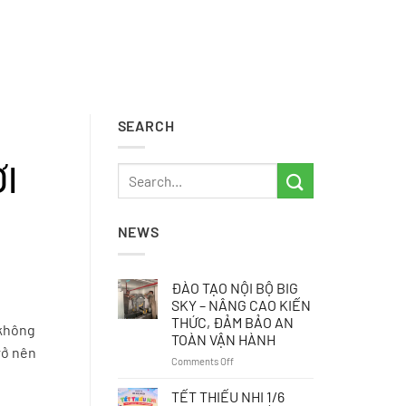
SEARCH
I
NEWS
ĐÀO TẠO NỘI BỘ BIG
SKY – NÂNG CAO KIẾN
THỨC, ĐẢM BẢO AN
 không
TOÀN VẬN HÀNH
rở nên
on
Comments Off
ĐÀO
TẠO
TẾT THIẾU NHI 1/6