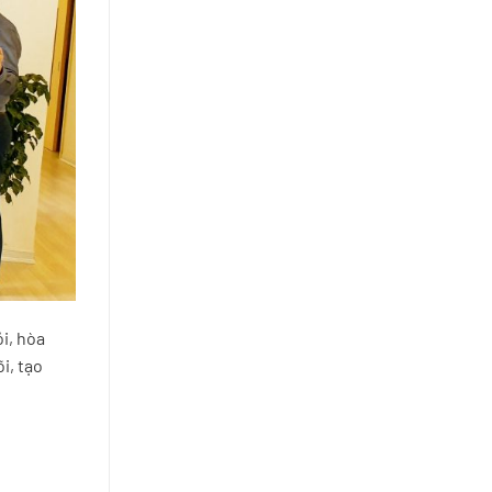
i, hòa
i, tạo