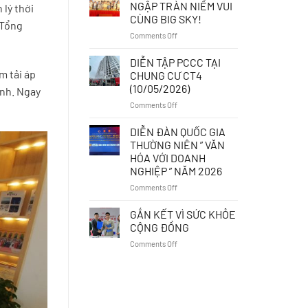
NỘI
NGẬP TRÀN NIỀM VUI
 lý thời
BỘ
CÙNG BIG SKY!
 Tổng
BIG
on
Comments Off
SKY
TẾT
–
THIẾU
NÂNG
DIỄN TẬP PCCC TẠI
NHI
CAO
m tải áp
CHUNG CƯ CT4
1/6
KIẾN
(10/05/2026)
inh. Ngay
NGẬP
THỨC,
on
Comments Off
TRÀN
ĐẢM
DIỄN
NIỀM
BẢO
TẬP
VUI
AN
DIỄN ĐÀN QUỐC GIA
PCCC
CÙNG
TOÀN
THƯỜNG NIÊN ” VĂN
TẠI
BIG
VẬN
HÓA VỚI DOANH
CHUNG
SKY!
HÀNH
NGHIỆP ” NĂM 2026
CƯ
CT4
on
Comments Off
(10/05/2026)
DIỄN
ĐÀN
GẮN KẾT VÌ SỨC KHỎE
QUỐC
CỘNG ĐỒNG
GIA
on
Comments Off
THƯỜNG
GẮN
NIÊN
KẾT
”
VÌ
VĂN
SỨC
HÓA
KHỎE
VỚI