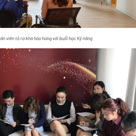
ân viên tỏ ra khá hào hứng với buổi học Kỹ năng